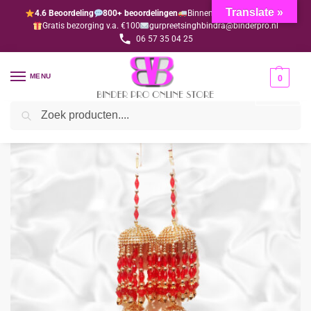
Translate »
4.6 Beoordeling
800+ beoordelingen
Binnen 1-3 dagen geleverd
Gratis bezorging v.a. €100
gurpreetsinghbindra@binderpro.nl
06 57 35 04 25
MENU
0
Zoeken
Home
Sieraden & Accessoires
Kalire
Kalire goud met rood
/
/
/