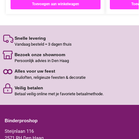
Toevoegen aan winkelwagen
Toev
Snelle levering
Vandaag besteld = 3 dagen thuis
Bezoek onze showroom
Persoonlijk advies in Den Haag
Alles voor uw feest
Bruiloften, religieuze feesten & decoratie
Veilig betalen
Betaal veilig online met je favoriete betaalmethode.
Binderproshop
Steijnlaan 116
2571 RH Den Haag