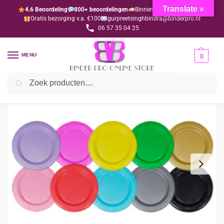
Translate »
4.6 Beoordeling
800+ beoordelingen
Binnen 1-3 dagen geleverd
Gratis bezorging v.a. €100
gurpreetsinghbindra@binderpro.nl
06 57 35 04 25
MENU
0
Zoeken
Home
Disposables
Disposables gekleurd
Dessertbord lichtrose 18 cm per 50 stuks
/
/
/