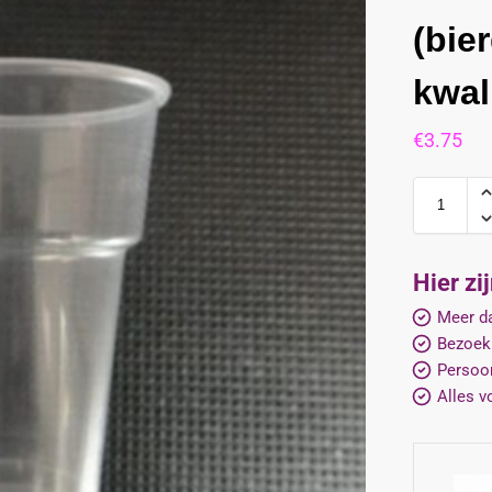
(bie
kwali
€
3.75
Hier zi
Meer da
Bezoek
Persoon
Alles v