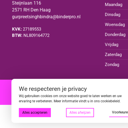
Steijnlaan 116
Maandag
2571 RH Den Haag
Dinsdag
gurpreetsinghbindra@binderpro.nl
Woensdag
KVK:
27189553
Donderdag
BTW:
NL809164772
Vrijdag
Zaterdag
Zondag
We respecteren je privacy
|
|
|
|
Wij gebruiken cookies om onze website goed te laten werken en uw
ervaring te verbeteren. Meer informatie vindt u in ons cookiebeleid.
Voorkeure
Alles accepteren
Alles afwijzen