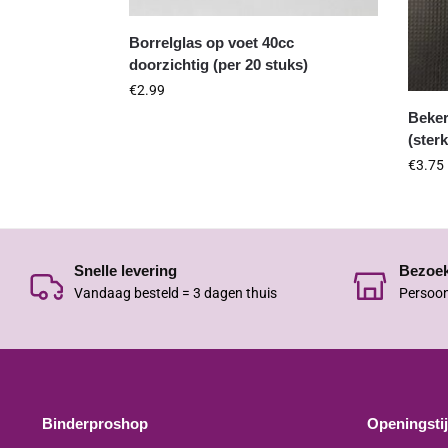
Borrelglas op voet 40cc
doorzichtig (per 20 stuks)
€
2.99
Beker
(ster
€
3.75
Snelle levering
Bezoe
Vandaag besteld = 3 dagen thuis
Persoon
Binderproshop
Openingsti