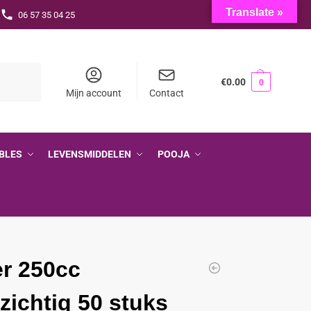
Translate »
06 57 35 04 25
Zoeken
€
0.00
0
Mijn account
Contact
BLES
LEVENSMIDDELEN
POOJA
r 250cc
zichtig 50 stuks