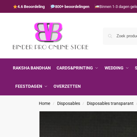
4.6 Beoordeling
800+ beoordelingen
Binnen 1-3 dagen gel
RAKSHA BANDHAN
CARDS&PRINTING
WEDDING
FEESTDAGEN
OVERZETTEN
Home
Disposables
Disposables transparant
/
/