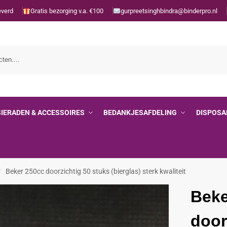
everd
Gratis bezorging v.a. €100
gurpreetsinghbindra@binderpro.nl
SIERADEN & ACCESSOIRES
BEDANKJESAFDELING
DISPOSA
Beker 250cc doorzichtig 50 stuks (bierglas) sterk kwaliteit
/
Beke
door