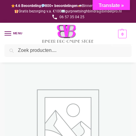
Translate »
4.6 Beoordeling
800+ beoordelingen
Binnen 1-3 dagen geleverd
Gratis bezorging v.a. €100
gurpreetsinghbindra@binderpro.nl
06 57 35 04 25
MENU
0
Zoeken
Home
Bedankjesafdeling
Bedankzakjes
Bedankzakje lichtroze rechthoek (per 10 stuks)
/
/
/