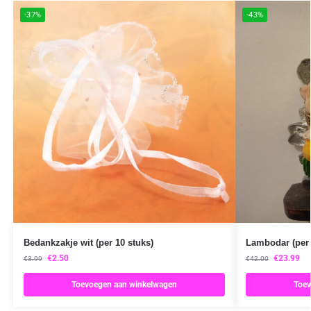
-37%
-43%
Bedankzakje wit (per 10 stuks)
Lambodar (per 
€
2.50
€
23.99
€
3.99
€
42.00
Toevoegen aan winkelwagen
Toev