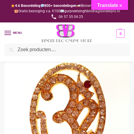
Translate »
4.6 Beoordeling
800+ beoordelingen
Binnen 1-3 dagen geleverd
Gratis bezorging v.a. €100
gurpreetsinghbindra@binderpro.nl
06 57 35 04 25
MENU
0
Zoeken
Home
Bedankjesafdeling
Bedankjes
Hindoe
Ohm met ovaal (per 10 stuks)
/
/
/
/