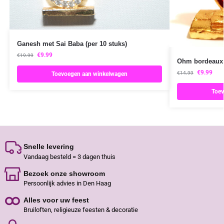
Ganesh met Sai Baba (per 10 stuks)
€
9.99
€
19.99
Ohm bordeaux (
€
9.99
€
14.99
Toevoegen aan winkelwagen
Toev
Snelle levering
Vandaag besteld = 3 dagen thuis
Bezoek onze showroom
Persoonlijk advies in Den Haag
Alles voor uw feest
Bruiloften, religieuze feesten & decoratie