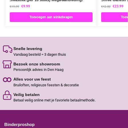
€
9.99
€
23.99
€
19.99
€
42.00
Toevoegen aan winkelwagen
Toev
Snelle levering
Vandaag besteld = 3 dagen thuis
Bezoek onze showroom
Persoonlijk advies in Den Haag
Alles voor uw feest
Bruiloften, religieuze feesten & decoratie
Veilig betalen
Betaal veilig online met je favoriete betaalmethode.
Binderproshop