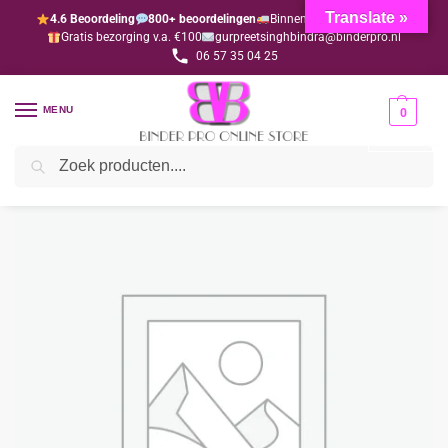
Translate »
4.6 Beoordeling
800+ beoordelingen
Binnen 1-3 dagen geleverd
Gratis bezorging v.a. €100
gurpreetsinghbindra@binderpro.nl
06 57 35 04 25
MENU
0
Zoeken
Home
Bedankjesafdeling
Bedankjes
Hindoe-geboorte
Bal Ganesh sleutelhanger 2 (per 10 stuks) (alleen via de webshop)
/
/
/
/