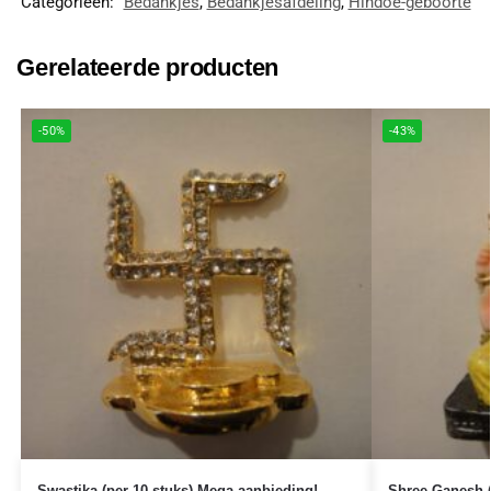
Categorieën:
Bedankjes
,
Bedankjesafdeling
,
Hindoe-geboorte
Gerelateerde producten
-50%
-43%
Swastika (per 10 stuks) Mega-aanbieding!
Shree Ganesh (