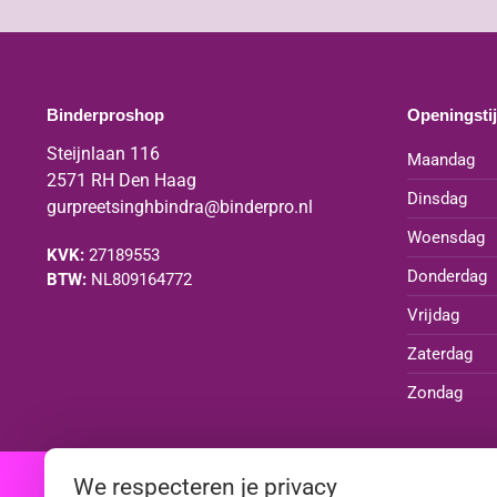
Binderproshop
Openingsti
Steijnlaan 116
Maandag
2571 RH Den Haag
Dinsdag
gurpreetsinghbindra@binderpro.nl
Woensdag
KVK:
27189553
Donderdag
BTW:
NL809164772
Vrijdag
Zaterdag
Zondag
We respecteren je privacy