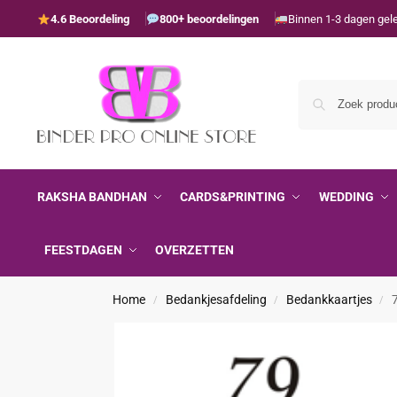
4.6 Beoordeling
800+ beoordelingen
Binnen 1-3 dagen gel
RAKSHA BANDHAN
CARDS&PRINTING
WEDDING
FEESTDAGEN
OVERZETTEN
Home
Bedankjesafdeling
Bedankkaartjes
/
/
/