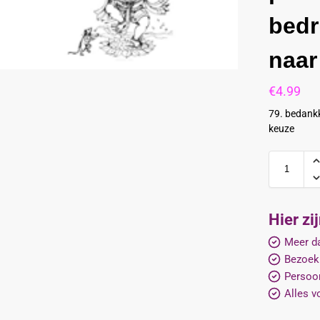
bedr
naar
€
4.99
79. bedankk
keuze
Hier zi
Meer da
Bezoek
Persoon
Alles v