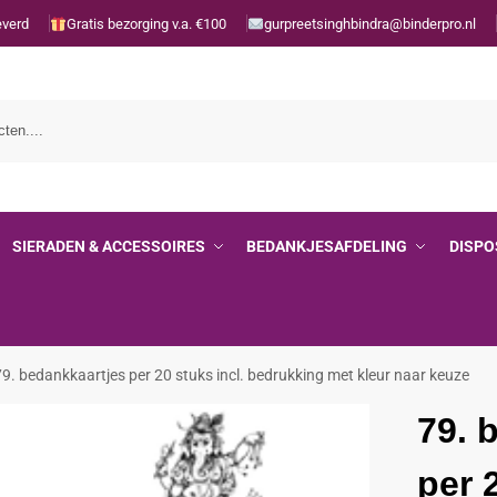
everd
Gratis bezorging v.a. €100
gurpreetsinghbindra@binderpro.nl
SIERADEN & ACCESSOIRES
BEDANKJESAFDELING
DISPO
79. bedankkaartjes per 20 stuks incl. bedrukking met kleur naar keuze
79. 
per 