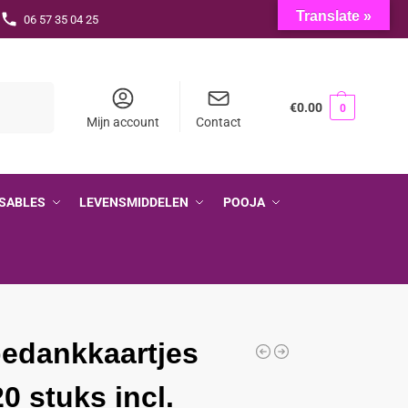
Translate »
06 57 35 04 25
Zoeken
€
0.00
0
Mijn account
Contact
SABLES
LEVENSMIDDELEN
POOJA
bedankkaartjes
20 stuks incl.