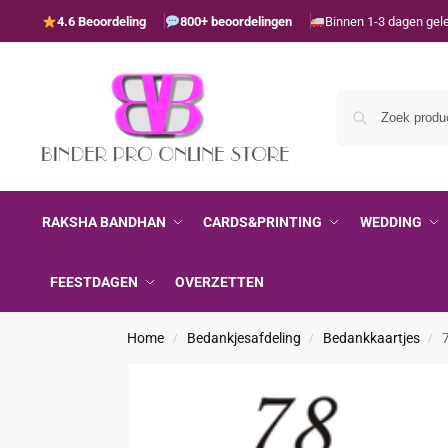
4.6 Beoordeling
800+ beoordelingen
Binnen 1-3 dagen gel
RAKSHA BANDHAN
CARDS&PRINTING
WEDDING
FEESTDAGEN
OVERZETTEN
Home
Bedankjesafdeling
Bedankkaartjes
/
/
/