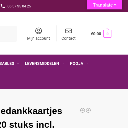
Translate »
06 57 35 04 25
Zoeken
€
0.00
0
Mijn account
Contact
SABLES
LEVENSMIDDELEN
POOJA
bedankkaartjes
20 stuks incl.