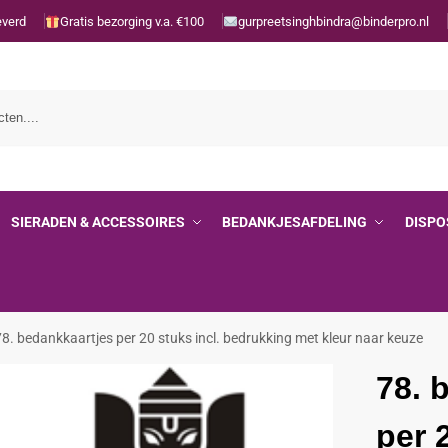
everd
Gratis bezorging v.a. €100
gurpreetsinghbindra@binderpro.nl
SIERADEN & ACCESSOIRES
BEDANKJESAFDELING
DISPO
78. bedankkaartjes per 20 stuks incl. bedrukking met kleur naar keuze
78. 
per 