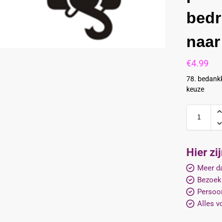
bedr
naar
€
4.99
78. bedankk
keuze
Hier zi
Meer da
Bezoek
Persoon
Alles v