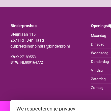
Binderproshop
Openingsti
Steijnlaan 116
Maandag
2571 RH Den Haag
Dinsdag
gurpreetsinghbindra@binderpro.nl
Woensdag
KVK:
27189553
Donderdag
BTW:
NL809164772
Vrijdag
Zaterdag
Zondag
We respecteren je privacy