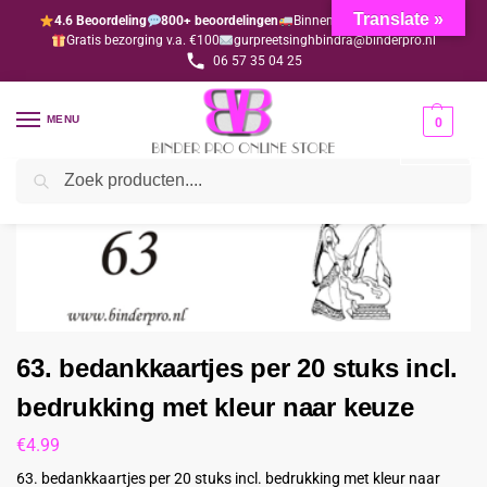
Translate »
4.6 Beoordeling
800+ beoordelingen
Binnen 1-3 dagen geleverd
Gratis bezorging v.a. €100
gurpreetsinghbindra@binderpro.nl
06 57 35 04 25
MENU
0
Zoeken
Home
Bedankjesafdeling
Bedankkaartjes
63. bedankkaartjes per 20 stuks incl. bedrukking met kleur naar keuze
/
/
/
63. bedankkaartjes per 20 stuks incl.
bedrukking met kleur naar keuze
€
4.99
63. bedankkaartjes per 20 stuks incl. bedrukking met kleur naar