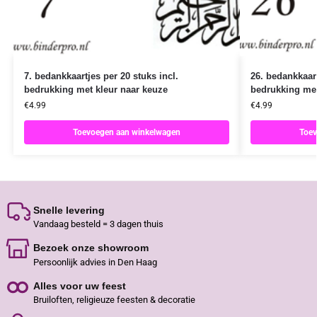
7. bedankkaartjes per 20 stuks incl.
26. bedankkaart
bedrukking met kleur naar keuze
bedrukking met
€
4.99
€
4.99
Toevoegen aan winkelwagen
Toev
Snelle levering
Vandaag besteld = 3 dagen thuis
Bezoek onze showroom
Persoonlijk advies in Den Haag
Alles voor uw feest
Bruiloften, religieuze feesten & decoratie