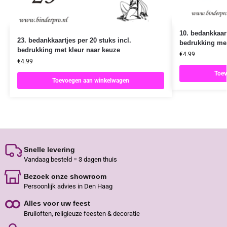
10. bedankkaart
23. bedankkaartjes per 20 stuks incl.
bedrukking met
bedrukking met kleur naar keuze
€
4.99
€
4.99
Toev
Toevoegen aan winkelwagen
Snelle levering
Vandaag besteld = 3 dagen thuis
Bezoek onze showroom
Persoonlijk advies in Den Haag
Alles voor uw feest
Bruiloften, religieuze feesten & decoratie