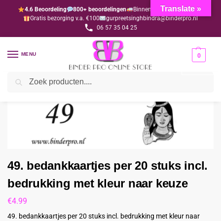
Translate »
4.6 Beoordeling
800+ beoordelingen
Binnen 1-3 dagen geleverd
Gratis bezorging v.a. €100
gurpreetsinghbindra@binderpro.nl
06 57 35 04 25
MENU
0
Zoeken
Home
Bedankjesafdeling
Bedankkaartjes
49. bedankkaartjes per 20 stuks incl. bedrukking met kleur naar keuze
/
/
/
49. bedankkaartjes per 20 stuks incl.
bedrukking met kleur naar keuze
€
4.99
49. bedankkaartjes per 20 stuks incl. bedrukking met kleur naar