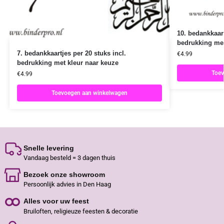
10. bedankkaart
bedrukking met
7. bedankkaartjes per 20 stuks incl.
€
4.99
bedrukking met kleur naar keuze
Toev
€
4.99
Toevoegen aan winkelwagen
Snelle levering
Vandaag besteld = 3 dagen thuis
Bezoek onze showroom
Persoonlijk advies in Den Haag
Alles voor uw feest
Bruiloften, religieuze feesten & decoratie