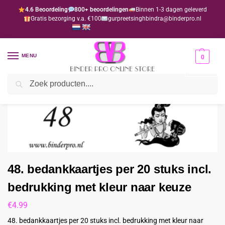
4.6 Beoordeling
800+ beoordelingen
Binnen 1-3 dagen geleverd
Gratis bezorging v.a. €100
gurpreetsinghbindra@binderpro.nl
MENU
0
Zoeken
Home
Bedankjesafdeling
Bedankkaartjes
48. bedankkaartjes per 20 stuks incl. bedrukking met kleur naar keuze
/
/
/
48. bedankkaartjes per 20 stuks incl.
bedrukking met kleur naar keuze
€
4.99
48. bedankkaartjes per 20 stuks incl. bedrukking met kleur naar