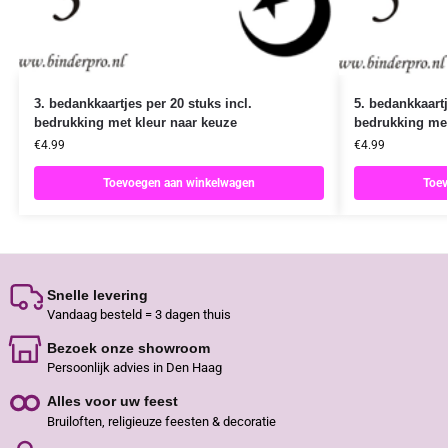
3. bedankkaartjes per 20 stuks incl.
5. bedankkaartj
bedrukking met kleur naar keuze
bedrukking met
€
4.99
€
4.99
Toevoegen aan winkelwagen
Toev
Snelle levering
Vandaag besteld = 3 dagen thuis
Bezoek onze showroom
Persoonlijk advies in Den Haag
Alles voor uw feest
Bruiloften, religieuze feesten & decoratie