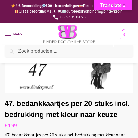
Translate »
4.6 Beoordeling
800+ beoordelingen
Binnen 1-3 dagen geleverd
Gratis bezorging v.a. €100
gurpreetsinghbindra@binderpro.nl
06 57 35 04 25
MENU
0
Zoeken
Home
Bedankjesafdeling
Bedankkaartjes
47. bedankkaartjes per 20 stuks incl. bedrukking met kleur naar keuze
/
/
/
47. bedankkaartjes per 20 stuks incl.
bedrukking met kleur naar keuze
€
4.99
47. bedankkaartjes per 20 stuks incl. bedrukking met kleur naar