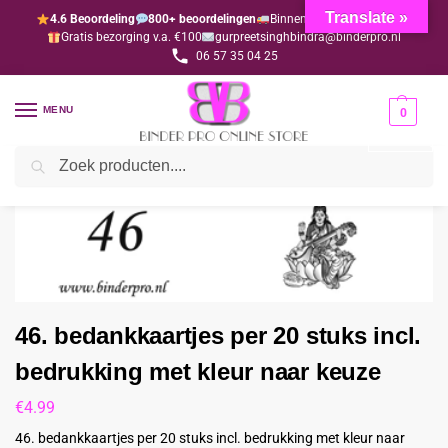
Translate »
4.6 Beoordeling
800+ beoordelingen
Binnen 1-3 dagen geleverd
Gratis bezorging v.a. €100
gurpreetsinghbindra@binderpro.nl
06 57 35 04 25
MENU
0
Zoeken
Home
Bedankjesafdeling
Bedankkaartjes
46. bedankkaartjes per 20 stuks incl. bedrukking met kleur naar keuze
/
/
/
46. bedankkaartjes per 20 stuks incl.
bedrukking met kleur naar keuze
€
4.99
46. bedankkaartjes per 20 stuks incl. bedrukking met kleur naar