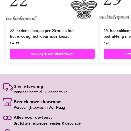
22. bedankkaartjes per 20 stuks incl.
29. bedankkaart
bedrukking met kleur naar keuze
bedrukking met
€
4.99
€
4.99
Toevoegen aan winkelwagen
Toev
Snelle levering
Vandaag besteld = 3 dagen thuis
Bezoek onze showroom
Persoonlijk advies in Den Haag
Alles voor uw feest
Bruiloften, religieuze feesten & decoratie