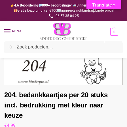
Translate »
4.6 Beoordeling
800+ beoordelingen
Binnen 1-3 dagen geleverd
Gratis bezorging v.a. €100
gurpreetsinghbindra@binderpro.nl
06 57 35 04 25
MENU
0
Zoeken
Home
Bedankjesafdeling
Bedankkaartjes
204. bedankkaartjes per 20 stuks incl. bedrukking met kleur naar keuze
/
/
/
204. bedankkaartjes per 20 stuks
incl. bedrukking met kleur naar
keuze
€
4.99