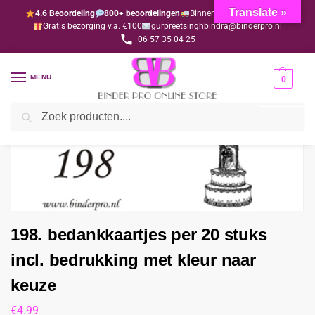
Translate »
4.6 Beoordeling
800+ beoordelingen
Binnen 1-3 dagen geleverd
Gratis bezorging v.a. €100
gurpreetsinghbindra@binderpro.nl
06 57 35 04 25
MENU
0
Zoeken
Home
Bedankjesafdeling
Bedankkaartjes
198. bedankkaartjes per 20 stuks incl. bedrukking met kleur naar keuze
/
/
/
198. bedankkaartjes per 20 stuks
incl. bedrukking met kleur naar
keuze
€
4.99