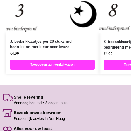
3. bedankkaartjes per 20 stuks incl.
8. bedankkaartj
bedrukking met kleur naar keuze
bedrukking met
€
4.99
€
4.99
Toevoegen aan winkelwagen
Toev
Snelle levering
Vandaag besteld = 3 dagen thuis
Bezoek onze showroom
Persoonlijk advies in Den Haag
Alles voor uw feest