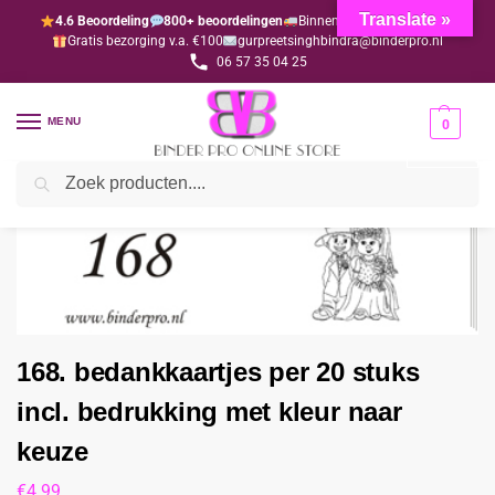
Translate »
4.6 Beoordeling
800+ beoordelingen
Binnen 1-3 dagen geleverd
Gratis bezorging v.a. €100
gurpreetsinghbindra@binderpro.nl
06 57 35 04 25
MENU
0
Zoeken
Home
Bedankjesafdeling
Bedankkaartjes
168. bedankkaartjes per 20 stuks incl. bedrukking met kleur naar keuze
/
/
/
168. bedankkaartjes per 20 stuks
incl. bedrukking met kleur naar
keuze
€
4.99