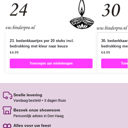
23. bedankkaartjes per 20 stuks incl.
30. bedankkaart
bedrukking met kleur naar keuze
bedrukking met
€
4.99
€
4.99
Toevoegen aan winkelwagen
Toev
Snelle levering
Vandaag besteld = 3 dagen thuis
Bezoek onze showroom
Persoonlijk advies in Den Haag
Alles voor uw feest