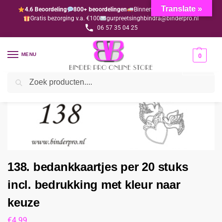
Translate »
4.6 Beoordeling
800+ beoordelingen
Binnen 1-3 dagen geleverd
Gratis bezorging v.a. €100
gurpreetsinghbindra@binderpro.nl
06 57 35 04 25
MENU
0
Zoeken
Home
Bedankjesafdeling
Bedankkaartjes
138. bedankkaartjes per 20 stuks incl. bedrukking met kleur naar keuze
/
/
/
138. bedankkaartjes per 20 stuks
incl. bedrukking met kleur naar
keuze
€
4.99