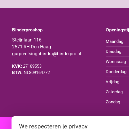
Binderproshop
Openingsti
Steijnlaan 116
Maandag
2571 RH Den Haag
Dinsdag
gurpreetsinghbindra@binderpro.nl
Woensdag
KVK:
27189553
Donderdag
BTW:
NL809164772
Vrijdag
Zaterdag
Zondag
We respecteren je privacy