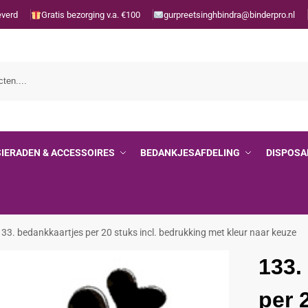
everd
Gratis bezorging v.a. €100
gurpreetsinghbindra@binderpro.nl
SIERADEN & ACCESSOIRES
BEDANKJESAFDELING
DISPOSA
133. bedankkaartjes per 20 stuks incl. bedrukking met kleur naar keuze
133.
per 