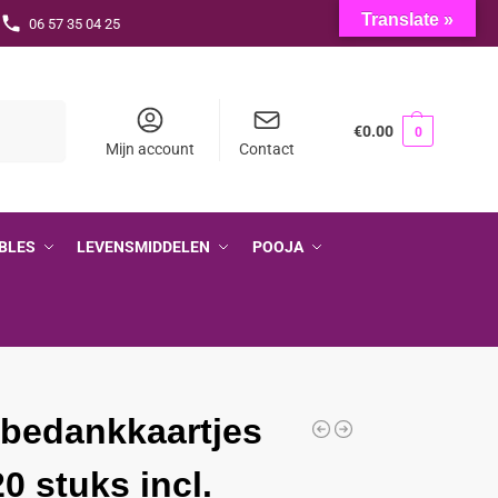
Translate »
06 57 35 04 25
Zoeken
€
0.00
0
Mijn account
Contact
BLES
LEVENSMIDDELEN
POOJA
 bedankkaartjes
20 stuks incl.