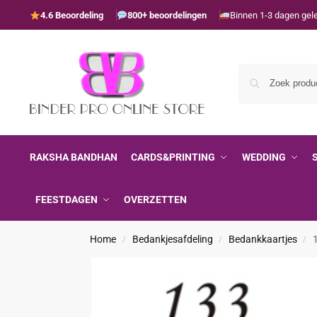
4.6 Beoordeling
800+ beoordelingen
Binnen 1-3 dagen gel
RAKSHA BANDHAN
CARDS&PRINTING
WEDDING
FEESTDAGEN
OVERZETTEN
Home
Bedankjesafdeling
Bedankkaartjes
/
/
/