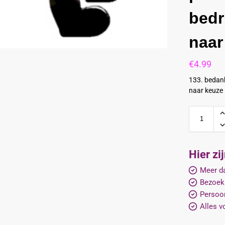
bedr
naar
€
4.99
133. bedank
naar keuze
Hier zi
Meer da
Bezoek
Persoon
Alles v