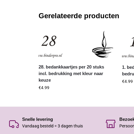
Gerelateerde producten
28. bedankkaartjes per 20 stuks
1. be
incl. bedrukking met kleur naar
bedru
keuze
€
4.99
€
4.99
Snelle levering
Bezoe
Vandaag besteld = 3 dagen thuis
Persoon