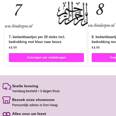
7. bedankkaartjes per 20 stuks incl.
8. bedankkaartj
bedrukking met kleur naar keuze
bedrukking met
€
4.99
€
4.99
Toevoegen aan winkelwagen
Toev
Snelle levering
Vandaag besteld = 3 dagen thuis
Bezoek onze showroom
Persoonlijk advies in Den Haag
Alles voor uw feest