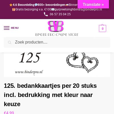
Translate »
4.6 Beoordeling
800+ beoordelingen
Binnen 1-3 dagen geleverd
Gratis bezorging v.a. €100
gurpreetsinghbindra@binderpro.nl
06 57 35 04 25
MENU
0
Zoeken
Home
Bedankjesafdeling
Bedankkaartjes
125. bedankkaartjes per 20 stuks incl. bedrukking met kleur naar keuze
/
/
/
125. bedankkaartjes per 20 stuks
incl. bedrukking met kleur naar
keuze
€
4.99