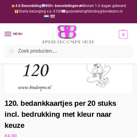
4.6 Beoordeling
800+ beoordelingen
Binnen 1-3 dagen geleverd
Gratis bezorging v.a. €100
gurpreetsinghbindra@binderpro.nl
MENU
0
Zoeken
Home
Bedankjesafdeling
Bedankkaartjes
120. bedankkaartjes per 20 stuks incl. bedrukking met kleur naar keuze
/
/
/
120. bedankkaartjes per 20 stuks
incl. bedrukking met kleur naar
keuze
€
4.99