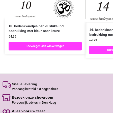
10. bedankkaartjes per 20 stuks incl.
14. bedankkaart
bedrukking met kleur naar keuze
bedrukking met
€
4.99
€
4.99
Toevoegen aan winkelwagen
Toev
Snelle levering
Vandaag besteld = 3 dagen thuis
Bezoek onze showroom
Persoonlijk advies in Den Haag
Alles voor uw feest