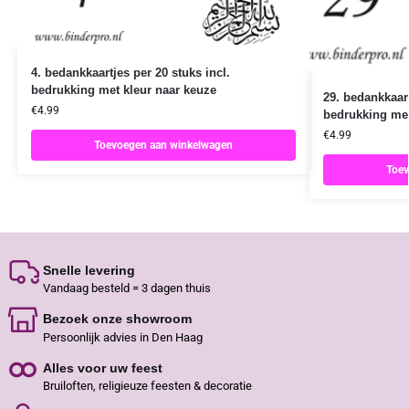
4. bedankkaartjes per 20 stuks incl.
bedrukking met kleur naar keuze
29. bedankkaart
€
4.99
bedrukking met
€
4.99
Toevoegen aan winkelwagen
Toev
Snelle levering
Vandaag besteld = 3 dagen thuis
Bezoek onze showroom
Persoonlijk advies in Den Haag
Alles voor uw feest
Bruiloften, religieuze feesten & decoratie