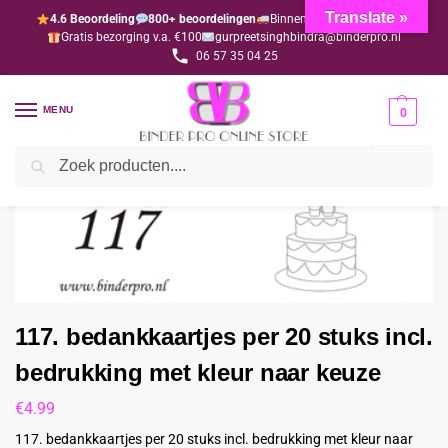
Translate »
4.6 Beoordeling
800+ beoordelingen
Binnen 1-3 dagen geleverd
Gratis bezorging v.a. €100
gurpreetsinghbindra@binderpro.nl
06 57 35 04 25
MENU
0
Zoeken
Home
Bedankjesafdeling
Bedankkaartjes
117. bedankkaartjes per 20 stuks incl. bedrukking met kleur naar keuze
/
/
/
117. bedankkaartjes per 20 stuks incl.
bedrukking met kleur naar keuze
€
4.99
117. bedankkaartjes per 20 stuks incl. bedrukking met kleur naar