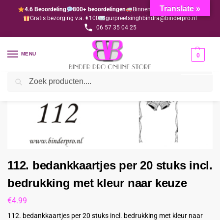
Translate »
4.6 Beoordeling
800+ beoordelingen
Binnen 1-3 dagen geleverd
Gratis bezorging v.a. €100
gurpreetsinghbindra@binderpro.nl
06 57 35 04 25
MENU
0
Zoeken
Home
Bedankjesafdeling
Bedankkaartjes
112. bedankkaartjes per 20 stuks incl. bedrukking met kleur naar keuze
/
/
/
112. bedankkaartjes per 20 stuks incl.
bedrukking met kleur naar keuze
€
4.99
112. bedankkaartjes per 20 stuks incl. bedrukking met kleur naar