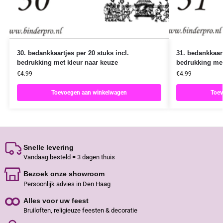
30. bedankkaartjes per 20 stuks incl.
31. bedankkaart
bedrukking met kleur naar keuze
bedrukking met
€
4.99
€
4.99
Toevoegen aan winkelwagen
Toev
Snelle levering
Vandaag besteld = 3 dagen thuis
Bezoek onze showroom
Persoonlijk advies in Den Haag
Alles voor uw feest
Bruiloften, religieuze feesten & decoratie