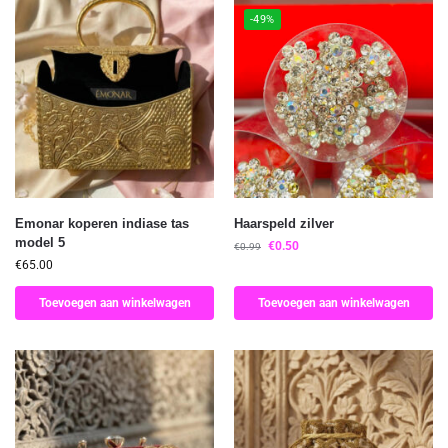
-49%
Emonar koperen indiase tas
Haarspeld zilver
model 5
€
0.50
€
0.99
€
65.00
Toevoegen aan winkelwagen
Toevoegen aan winkelwagen