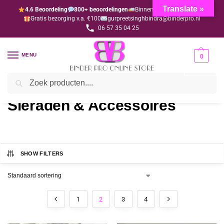
Translate »
4.6 Beoordeling
800+ beoordelingen
Binnen 1-3 dagen geleverd
Gratis bezorging v.a. €100
gurpreetsinghbindra@binderpro.nl
06 57 35 04 25
MENU
0
Zoeken
Home
Sieraden & Accessoires
Pagina 2
/
/
Sieraden & Accessoires
SHOW FILTERS
1
2
3
4