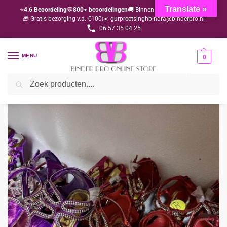
Translate »
⭐
4.6 Beoordeling
💬
800+ beoordelingen
🚚 Binnen 1-3 dagen geleverd
🎁 Gratis bezorging v.a. €100
✉️ gurpreetsinghbindra@binderpro.nl
06 57 35 04 25
MENU
0
Zoeken
Home
Opruimingen 1 euro (Outlet)
Schoenen 10 paar mix
/
/