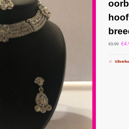
oorb
hoof
bree
€
4.
€
9.99
Uitverko