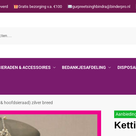
everd
Gratis bezorging v.a. €100
gurpreetsinghbindra@binderpro.nl
SIERADEN & ACCESSOIRES
BEDANKJESAFDELING
DISPOSA
 & hoofdsieraad) zilver breed
Aanbiedin
Kett