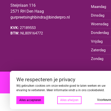
Steijnlaan 116
Maandag
2571 RH Den Haag
Dinsdag
gurpreetsinghbindra@binderpro.nl
Woensdag
KVK:
27189553
Donderdag
BTW:
NL809164772
Vrijdag
Zaterdag
Zondag
We respecteren je privacy
|
|
|
|
Wij gebruiken cookies om onze website goed te laten werken en uw
ervaring te verbeteren. Meer informatie vindt u in ons cookiebeleid.
Voorkeure
Alles accepteren
Alles afwijzen