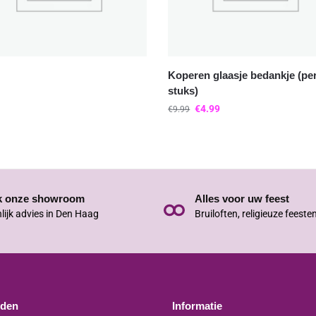
Koperen glaasje bedankje (pe
stuks)
€
4.99
€
9.99
k onze showroom
Alles voor uw feest
lijk advies in Den Haag
Bruiloften, religieuze feeste
jden
Informatie