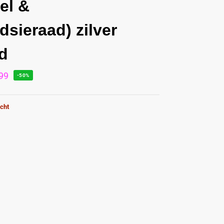
el &
dsieraad) zilver
d
99
-50%
cht