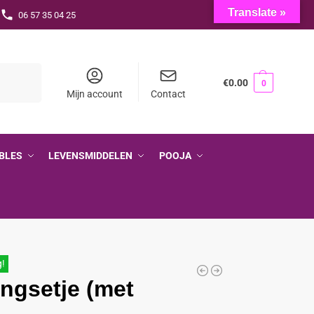
Translate »
06 57 35 04 25
Zoeken
€
0.00
0
Mijn account
Contact
BLES
LEVENSMIDDELEN
POOJA
g!
ingsetje (met