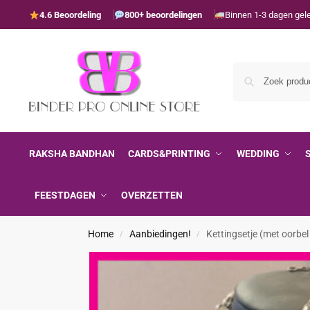
4.6 Beoordeling
800+ beoordelingen
Binnen 1-3 dagen gel
RAKSHA BANDHAN
CARDS&PRINTING
WEDDING
FEESTDAGEN
OVERZETTEN
Home
Aanbiedingen!
Kettingsetje (met oorbel
/
/