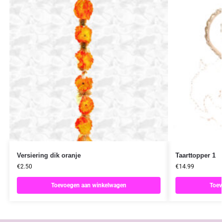
Versiering dik oranje
Taarttopper 1
€
2.50
€
14.99
Toevoegen aan winkelwagen
Toev