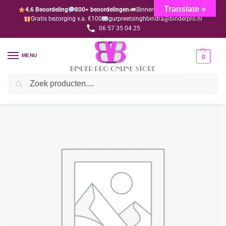
Translate »
4.6 Beoordeling
800+ beoordelingen
Binnen 1-3 dagen geleverd
Gratis bezorging v.a. €100
gurpreetsinghbindra@binderpro.nl
06 57 35 04 25
MENU
0
Zoeken
Home
Wedding
Thali Lota
Glas zilver 1
/
/
/