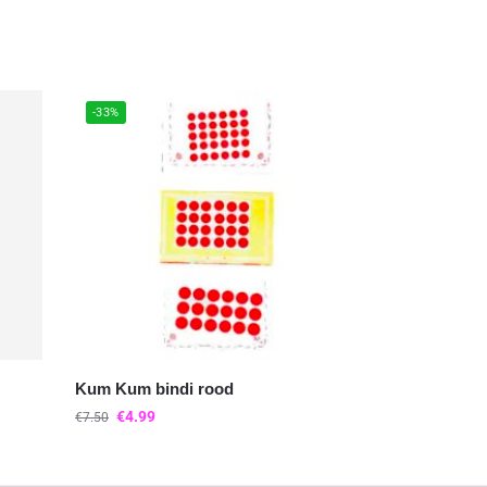
-33%
Kum Kum bindi rood
€
4.99
€
7.50