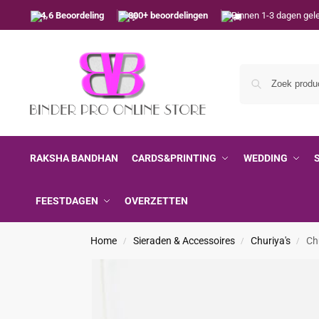
4.6 Beoordeling
800+ beoordelingen
Binnen 1-3 dagen gel
RAKSHA BANDHAN
CARDS&PRINTING
WEDDING
FEESTDAGEN
OVERZETTEN
Home
Sieraden & Accessoires
Churiya's
Chu
/
/
/