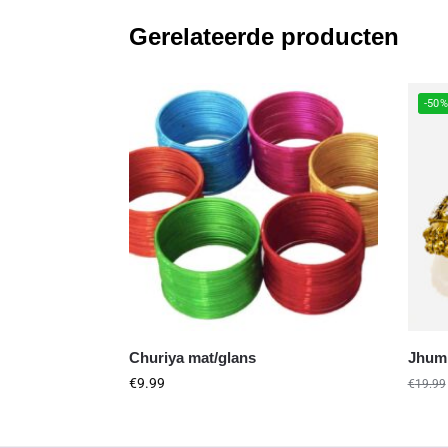
Gerelateerde producten
-50
Churiya mat/glans
Jhum
€
9.99
€
19.99