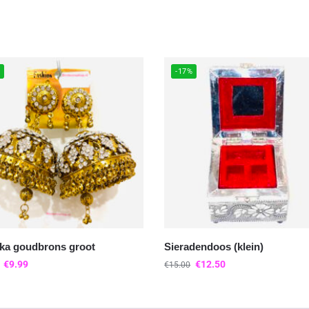
%
-17%
ka goudbrons groot
Sieradendoos (klein)
€
9.99
€
12.50
€
15.00