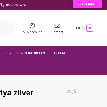
Translate »
06 57 35 04 25
Zoeken
€
0.00
0
Mijn account
Contact
BLES
LEVENSMIDDELEN
POOJA
iya zilver