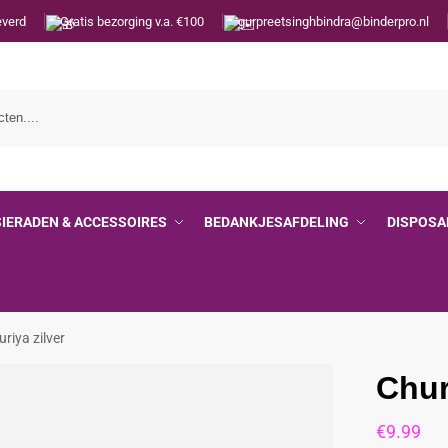
everd
Gratis bezorging v.a. €100
gurpreetsinghbindra@binderpro.nl
SIERADEN & ACCESSOIRES
BEDANKJESAFDELING
DISPOSA
riya zilver
Chur
€
9.99