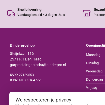
Snelle levering
Bezoe
Vandaag besteld = 3 dagen thuis
Persoon
Binderproshop
Openingsti
Steijnlaan 116
Maandag
2571 RH Den Haag
Dinsdag
gurpreetsinghbindra@binderpro.nl
Woensdag
KVK:
27189553
Donderdag
BTW:
NL809164772
Vrijdag
Zaterdag
We respecteren je privacy
Zondag