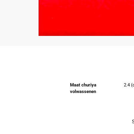
Maat churiya
2.4 (
volwassenen