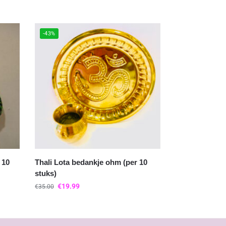
-43%
 10
Thali Lota bedankje ohm (per 10
stuks)
€
19.99
€
35.00