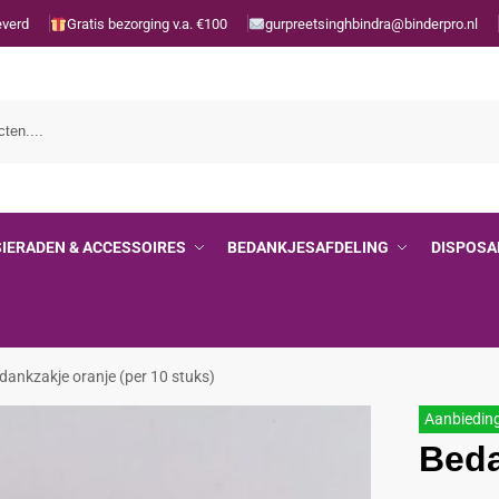
everd
Gratis bezorging v.a. €100
gurpreetsinghbindra@binderpro.nl
SIERADEN & ACCESSOIRES
BEDANKJESAFDELING
DISPOSA
dankzakje oranje (per 10 stuks)
Aanbiedin
Beda