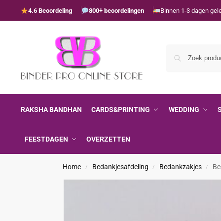
4.6 Beoordeling
800+ beoordelingen
Binnen 1-3 dagen gel
RAKSHA BANDHAN
CARDS&PRINTING
WEDDING
FEESTDAGEN
OVERZETTEN
Home
Bedankjesafdeling
Bedankzakjes
Be
/
/
/