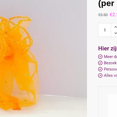
(per
€
2.
€
3.50
Hier zi
Meer da
Bezoek
Persoon
Alles v