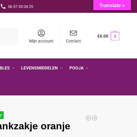
Translate »
06 57 35 04 25
Zoeken
€
0.00
0
Mijn account
Contact
BLES
LEVENSMIDDELEN
POOJA
g!
nkzakje oranje