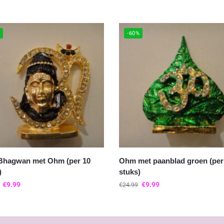
%
-60%
Bhagwan met Ohm (per 10
Ohm met paanblad groen (per
)
stuks)
€
9.99
€
9.99
€
24.99