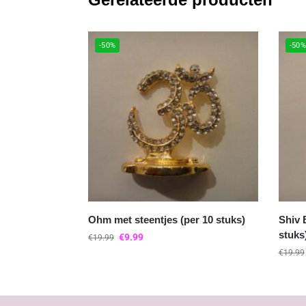
-50%
-50
Ohm met steentjes (per 10 stuks)
Shiv 
stuks
€
9.99
€
19.99
€
19.99