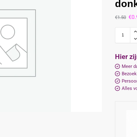
don
€
0.
€
1.50
Hier zi
Meer da
Bezoek
Persoon
Alles v