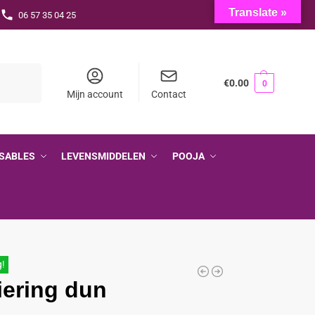
Translate »
06 57 35 04 25
Zoeken
€
0.00
0
Mijn account
Contact
SABLES
LEVENSMIDDELEN
POOJA
g!
iering dun