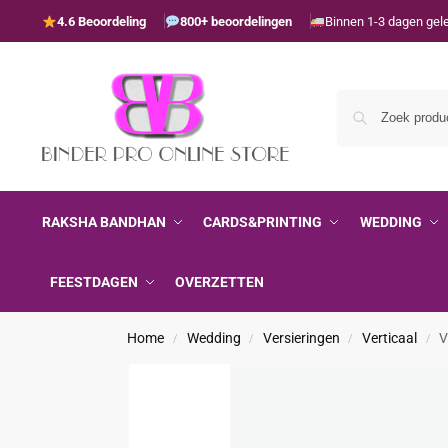
4.6 Beoordeling
800+ beoordelingen
Binnen 1-3 dagen gel
RAKSHA BANDHAN
CARDS&PRINTING
WEDDING
FEESTDAGEN
OVERZETTEN
Home
Wedding
Versieringen
Verticaal
V
/
/
/
/