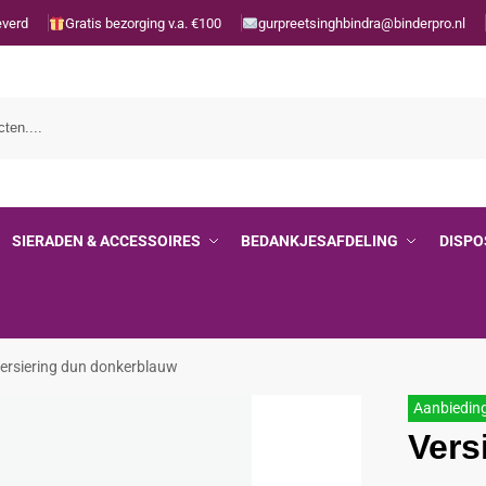
everd
Gratis bezorging v.a. €100
gurpreetsinghbindra@binderpro.nl
SIERADEN & ACCESSOIRES
BEDANKJESAFDELING
DISPO
ersiering dun donkerblauw
Aanbiedin
Vers