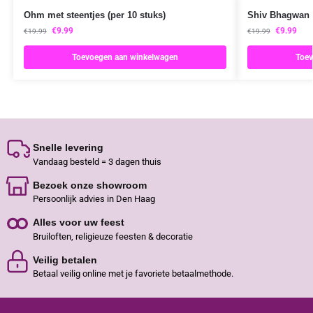
Ohm met steentjes (per 10 stuks)
Shiv Bhagwan 
€
9.99
€
9.99
€
19.99
€
19.99
Toevoegen aan winkelwagen
Toev
Snelle levering
Vandaag besteld = 3 dagen thuis
Bezoek onze showroom
Persoonlijk advies in Den Haag
Alles voor uw feest
Bruiloften, religieuze feesten & decoratie
Veilig betalen
Betaal veilig online met je favoriete betaalmethode.