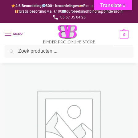
Translate »
4.6 Beoordeling
800+ beoordelingen
Binnen 1-3 dagen geleverd
Gratis bezorging v.a. €100
gurpreetsinghbindra@binderpro.nl
06 57 35 04 25
MENU
0
Zoeken
Home
Bedankjesafdeling
Bedankjes
Hindoe
Indiase zilveren theelichthouder (per 12 stuks)
/
/
/
/