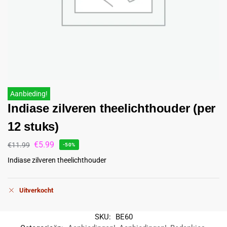
Aanbieding!
Indiase zilveren theelichthouder (per
12 stuks)
€
5.99
€
11.99
-50%
Indiase zilveren theelichthouder
Uitverkocht
SKU:
BE60