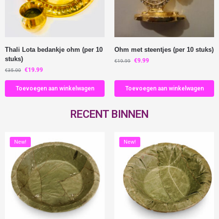
Thali Lota bedankje ohm (per 10
Ohm met steentjes (per 10 stuks)
stuks)
€
9.99
€
19.99
€
19.99
€
35.00
Toevoegen aan winkelwagen
Toevoegen aan winkelwagen
RECENT BINNEN
New!
New!